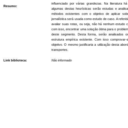
influenciado por várias grandezas. Na literatura 
Resumo:
algumas destas heurísticas serão estudas e analis
métodos existentes com o objetivo de aplicar sob
jornalística será usada como estudo de caso. A referid
avaliar suas rotas, ou seja, não há nenhum estudo c
com isso, encontrar uma solução ótima para o problem
deste segmento. Desta forma, serão analisados 
estrutura empírica existente. Com isso comprovar-
objetivo. O mesmo justificaria a utilização desta a
transportes.
Link biblioteca:
Não informado