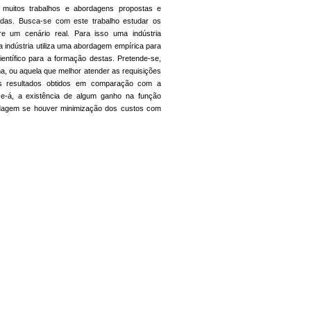
há muitos trabalhos e abordagens propostas e
adas. Busca-se com este trabalho estudar os
re um cenário real. Para isso uma indústria
a indústria utiliza uma abordagem empírica para
ientífico para a formação destas. Pretende-se,
a, ou aquela que melhor atender as requisições
os resultados obtidos em comparação com a
se-á, a existência de algum ganho na função
bordagem se houver minimização dos custos com