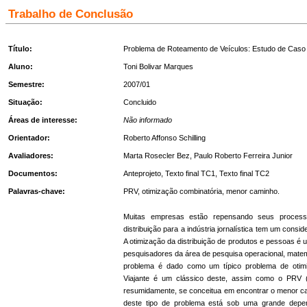
Trabalho de Conclusão
Título:
Problema de Roteamento de Veículos: Estudo de Caso a
Aluno:
Toni Bolivar Marques
Semestre:
2007/01
Situação:
Concluido
Áreas de interesse:
Não informado
Orientador:
Roberto Affonso Schilling
Avaliadores:
Marta Rosecler Bez
,
Paulo Roberto Ferreira Junior
Documentos:
Anteprojeto
,
Texto final TC1
,
Texto final TC2
Palavras-chave:
PRV, otimização combinatória, menor caminho.
Muitas empresas estão repensando seus processo
distribuição para a indústria jornalística tem um consi
A otimização da distribuição de produtos e pessoas é
pesquisadores da área de pesquisa operacional, matemá
problema é dado como um típico problema de otimi
Viajante é um clássico deste, assim como o PRV 
resumidamente, se conceitua em encontrar o menor ca
deste tipo de problema está sob uma grande depen