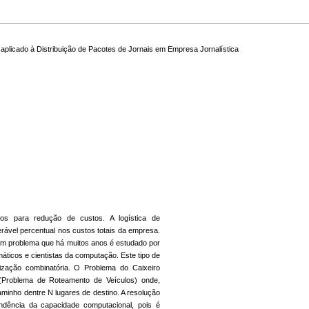
plicado à Distribuição de Pacotes de Jornais em Empresa Jornalística
s para redução de custos. A logística de
derável percentual nos custos totais da empresa.
 um problema que há muitos anos é estudado por
ticos e cientistas da computação. Este tipo de
zação combinatória. O Problema do Caixeiro
(Problema de Roteamento de Veículos) onde,
minho dentre N lugares de destino. A resolução
dência da capacidade computacional, pois é