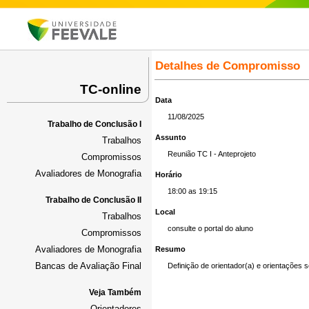
Detalhes de Compromisso
TC-online
Data
11/08/2025
Trabalho de Conclusão I
Assunto
Trabalhos
Reunião TC I - Anteprojeto
Compromissos
Avaliadores de Monografia
Horário
18:00 as 19:15
Trabalho de Conclusão II
Local
Trabalhos
consulte o portal do aluno
Compromissos
Avaliadores de Monografia
Resumo
Bancas de Avaliação Final
Definição de orientador(a) e orientações s
Veja Também
Orientadores