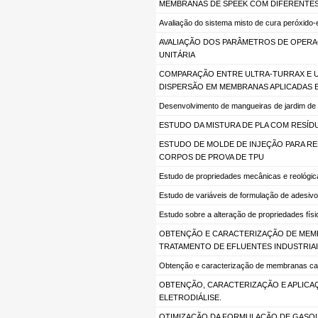
MEMBRANAS DE SPEEK COM DIFERENTES 
Avaliação do sistema misto de cura peróxido-
AVALIAÇÃO DOS PARÂMETROS DE OPERAÇ
UNITÁRIA
COMPARAÇÃO ENTRE ULTRA-TURRAX E 
DISPERSÃO EM MEMBRANAS APLICADAS 
Desenvolvimento de mangueiras de jardim de N
ESTUDO DA MISTURA DE PLA COM RESÍDU
ESTUDO DE MOLDE DE INJEÇÃO PARA R
CORPOS DE PROVA DE TPU
Estudo de propriedades mecânicas e reológica
Estudo de variáveis de formulação de adesivo
Estudo sobre a alteração de propriedades fís
OBTENÇÃO E CARACTERIZAÇÃO DE MEM
TRATAMENTO DE EFLUENTES INDUSTRIAI
Obtenção e caracterização de membranas cati
OBTENÇÃO, CARACTERIZAÇÃO E APLICA
ELETRODIÁLISE.
OTIMIZAÇÃO DA FORMULAÇÃO DE GASO