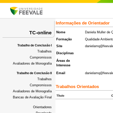
Informações de Orientador
TC-online
Nome
Daniela Muller de
Formação
Qualidade Ambient
Trabalho de Conclusão I
Site
danielamq@feevale
Trabalhos
Disciplinas
Compromissos
Áreas de
Avaliadores de Monografia
Interesse
Email
danielamq@feevale
Trabalho de Conclusão II
Trabalhos
Compromissos
Trabalhos Orientados
Avaliadores de Monografia
Título
C
Bancas de Avaliação Final
Orientadores