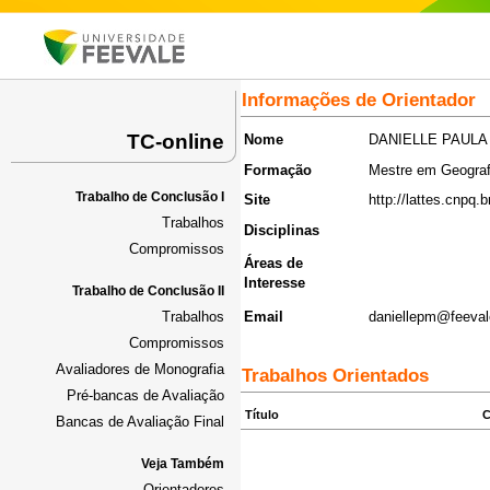
Informações de Orientador
TC-online
Nome
DANIELLE PAULA
Formação
Mestre em Geograf
Trabalho de Conclusão I
Site
http://lattes.cnpq
Trabalhos
Disciplinas
Compromissos
Áreas de
Interesse
Trabalho de Conclusão II
Trabalhos
Email
daniellepm@feeval
Compromissos
Avaliadores de Monografia
Trabalhos Orientados
Pré-bancas de Avaliação
Título
C
Bancas de Avaliação Final
Veja Também
Orientadores