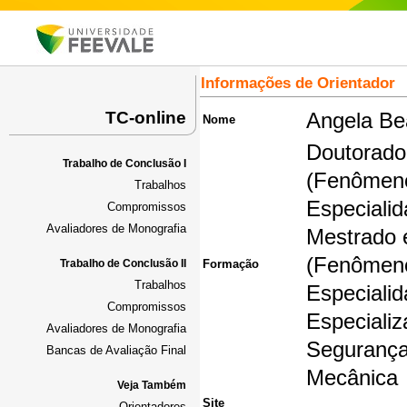
Informações de Orientador
TC-online
Angela Be
Nome
Doutorado
Trabalho de Conclusão I
(Fenômeno
Trabalhos
Especialid
Compromissos
Avaliadores de Monografia
Mestrado 
(Fenômeno
Trabalho de Conclusão II
Formação
Trabalhos
Especialid
Compromissos
Especiali
Avaliadores de Monografia
Segurança
Bancas de Avaliação Final
Mecânica
Veja Também
Site
Orientadores