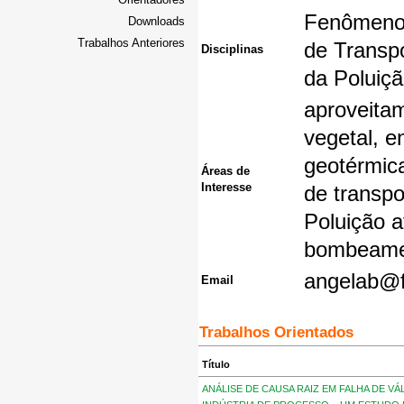
Fenômenos
Downloads
Trabalhos Anteriores
de Transpo
Disciplinas
da Poluiçã
aproveita
vegetal, e
geotérmic
Áreas de
Interesse
de transpo
Poluição a
bombeame
angelab@f
Email
Trabalhos Orientados
Título
ANÁLISE DE CAUSA RAIZ EM FALHA DE V