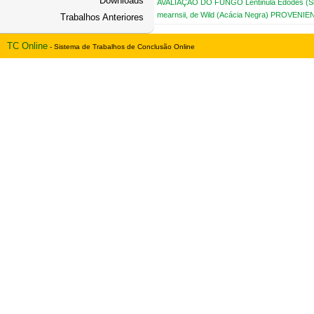
Downloads
AVALIAÇÃO DO FUNGO Lentinula Edodes (
mearnsii, de Wild (Acácia Negra) PROVEN
Trabalhos Anteriores
TC Online
- Sistema de Trabalhos de Conclusão Online