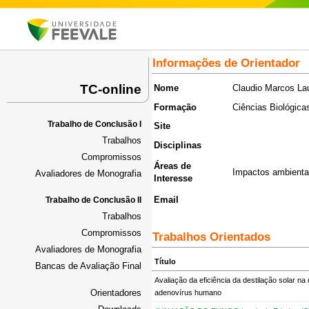
Informações de Orientador
TC-online
Nome
Claudio Marcos Lau
Formação
Ciências Biológica
Trabalho de Conclusão I
Site
Trabalhos
Disciplinas
Compromissos
Áreas de
Impactos ambienta
Avaliadores de Monografia
Interesse
Email
Trabalho de Conclusão II
Trabalhos
Compromissos
Trabalhos Orientados
Avaliadores de Monografia
Título
Bancas de Avaliação Final
Avaliação da eficiência da destilação solar n
Orientadores
adenovírus humano