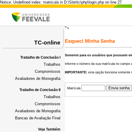
Notice: Undefined index: matricula in D:\Site\tc\php\login.php on line 27
'">
Esqueci Minha Senha
TC-online
Somente para os usuários que possuem ema
Trabalho de Conclusão I
Informe o número da sua matrícula no campo a
Trabalhos
Compromissos
IMPORTANTE:
esta opção funciona somente se
Avaliadores de Monografia
Matrícula
Trabalho de Conclusão II
Trabalhos
Compromissos
Avaliadores de Monografia
Bancas de Avaliação Final
Veja Também