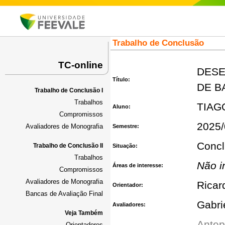
Trabalho de Conclusão
TC-online
DESE
Título:
DE B
Trabalho de Conclusão I
Trabalhos
TIAG
Aluno:
Compromissos
2025/
Avaliadores de Monografia
Semestre:
Concl
Trabalho de Conclusão II
Situação:
Trabalhos
Não i
Áreas de interesse:
Compromissos
Avaliadores de Monografia
Ricar
Orientador:
Bancas de Avaliação Final
Gabri
Avaliadores:
Veja Também
Antep
Orientadores