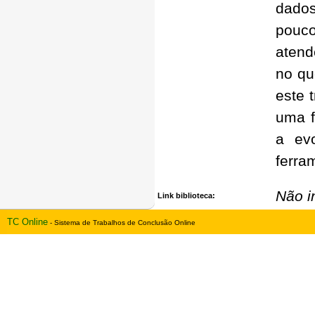
dados
pouc
atend
no qu
este 
uma f
a ev
ferra
Não i
Link biblioteca:
TC Online
- Sistema de Trabalhos de Conclusão Online