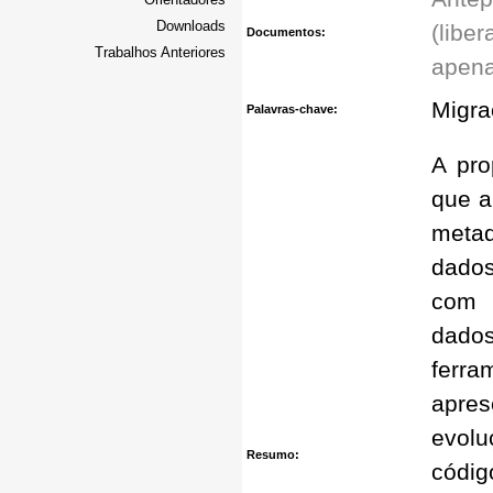
Downloads
(libe
Documentos:
Trabalhos Anteriores
apena
Migra
Palavras-chave:
A pro
que a
meta
dados
com 
dados
ferra
apres
evol
Resumo:
códig