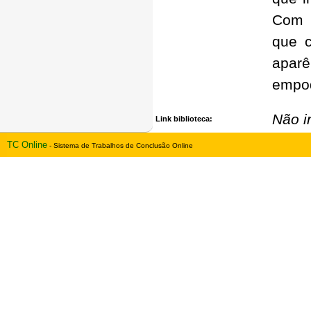
Com b
que 
aparê
empo
Não i
Link biblioteca:
TC Online
- Sistema de Trabalhos de Conclusão Online