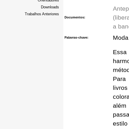
Orientadores
Downloads
Antep
Trabalhos Anteriores
(libe
Documentos:
a ban
Moda;
Palavras-chave:
Essa 
harmo
métod
Para 
livro
color
além 
passa
estil