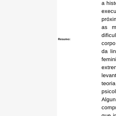
a his
exec
próxi
as m
dific
Resumo:
corpo
da li
femi
extr
levan
teori
psico
Algu
comp
que i