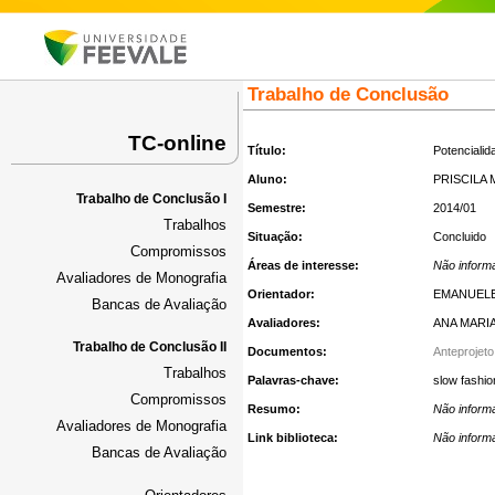
Trabalho de Conclusão
TC-online
Título:
Potenciali
Aluno:
PRISCILA
Trabalho de Conclusão I
Semestre:
2014/01
Trabalhos
Situação:
Concluido
Compromissos
Áreas de interesse:
Não inform
Avaliadores de Monografia
Orientador:
EMANUELE
Bancas de Avaliação
Avaliadores:
ANA MARI
Trabalho de Conclusão II
Documentos:
Anteprojeto
Trabalhos
Palavras-chave:
slow fashi
Compromissos
Resumo:
Não inform
Avaliadores de Monografia
Link biblioteca:
Não inform
Bancas de Avaliação