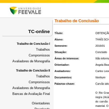
Trabalho de Conclusão
TC-online
Título:
OBTENÇÃO
Aluno:
THAÍS SC
Trabalho de Conclusão I
Semestre:
2016/01
Trabalhos
Situação:
Concluido
Compromissos
Áreas de interesse:
Não inform
Avaliadores de Monografia
Orientador:
Angela Bea
Trabalho de Conclusão II
Avaliadores:
Carlos Leo
Trabalhos
Documentos:
Nenhum
Compromissos
Palavras-chave:
Carvão ativ
Avaliadores de Monografia
O Rio Gran
Bancas de Avaliação Final
negra (Acác
do carvão 
Orientadores
material. 