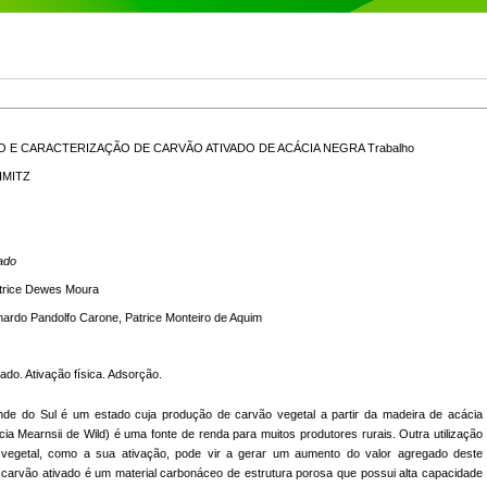
 E CARACTERIZAÇÃO DE CARVÃO ATIVADO DE ACÁCIA NEGRA Trabalho
HMITZ
ado
trice Dewes Moura
nardo Pandolfo Carone
,
Patrice Monteiro de Aquim
ado. Ativação física. Adsorção.
de do Sul é um estado cuja produção de carvão vegetal a partir da madeira de acácia
ia Mearnsii de Wild) é uma fonte de renda para muitos produtores rurais. Outra utilização
vegetal, como a sua ativação, pode vir a gerar um aumento do valor agregado deste
O carvão ativado é um material carbonáceo de estrutura porosa que possui alta capacidade