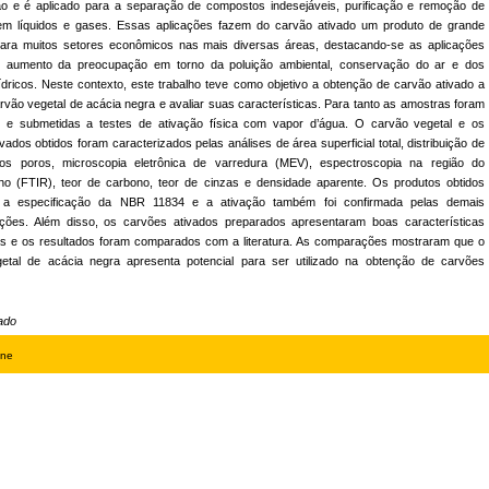
o e é aplicado para a separação de compostos indesejáveis, purificação e remoção de
em líquidos e gases. Essas aplicações fazem do carvão ativado um produto de grande
para muitos setores econômicos nas mais diversas áreas, destacando-se as aplicações
o aumento da preocupação em torno da poluição ambiental, conservação do ar e dos
ídricos. Neste contexto, este trabalho teve como objetivo a obtenção de carvão ativado a
arvão vegetal de acácia negra e avaliar suas características. Para tanto as amostras foram
 e submetidas a testes de ativação física com vapor d’água. O carvão vegetal e os
vados obtidos foram caracterizados pelas análises de área superficial total, distribuição de
os poros, microscopia eletrônica de varredura (MEV), espectroscopia na região do
lho (FTIR), teor de carbono, teor de cinzas e densidade aparente. Os produtos obtidos
 a especificação da NBR 11834 e a ativação também foi confirmada pelas demais
ações. Além disso, os carvões ativados preparados apresentaram boas características
as e os resultados foram comparados com a literatura. As comparações mostraram que o
etal de acácia negra apresenta potencial para ser utilizado na obtenção de carvões
ado
ine