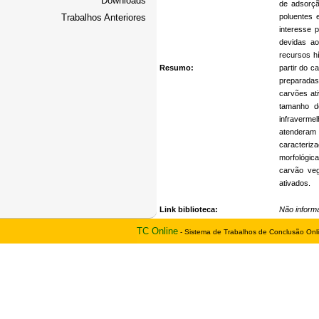
Downloads
de adsorçã
Trabalhos Anteriores
poluentes 
interesse 
devidas a
recursos h
Resumo:
partir do c
preparadas
carvões ati
tamanho d
infraverme
atenderam
caracteriz
morfológic
carvão veg
ativados.
Link biblioteca:
Não inform
TC Online
- Sistema de Trabalhos de Conclusão Onl