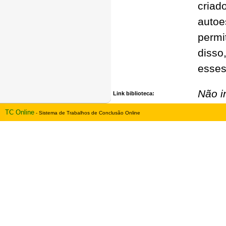
cria
auto
permi
disso
esses
Não i
Link biblioteca:
TC Online
- Sistema de Trabalhos de Conclusão Online