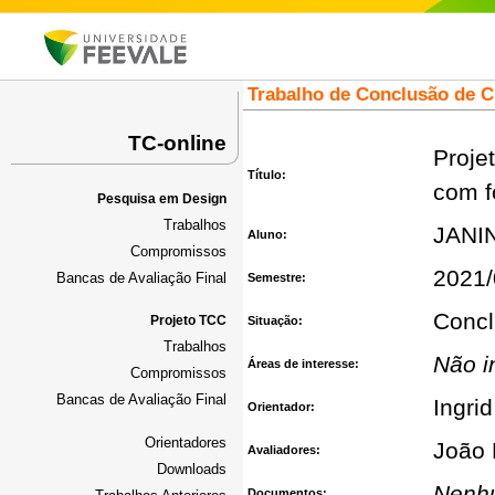
Trabalho de Conclusão de 
TC-online
Proje
Título:
com f
Pesquisa em Design
Trabalhos
JANI
Aluno:
Compromissos
2021/
Bancas de Avaliação Final
Semestre:
Concl
Projeto TCC
Situação:
Trabalhos
Não i
Áreas de interesse:
Compromissos
Bancas de Avaliação Final
Ingri
Orientador:
Orientadores
João 
Avaliadores:
Downloads
Nenh
Documentos: