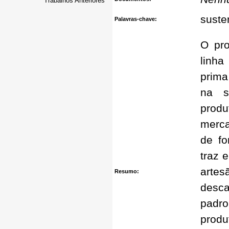
Trabalhos Anteriores
suste
Palavras-chave:
O pro
linha
prima
na s
prod
merca
de fo
traz 
artes
Resumo:
desc
padro
prod