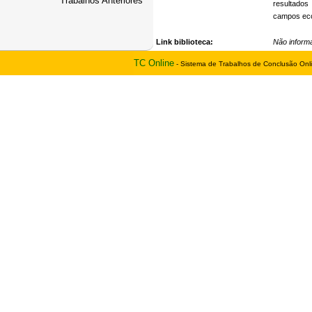
Trabalhos Anteriores
resultado
campos eco
Link biblioteca:
Não inform
TC Online
- Sistema de Trabalhos de Conclusão Onl