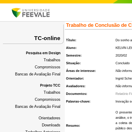
Trabalho de Conclusão de 
TC-online
Título:
Do sonho ao
Aluno:
KELVIN L
Pesquisa em Design
Semestre:
2020/02
Trabalhos
Situação:
Concluido
Compromissos
Áreas de interesse:
Não inform
Bancas de Avaliação Final
Orientador:
Ingrid Sche
Projeto TCC
Avaliadores:
Não inform
Trabalhos
Documentos:
Relatório F
Compromissos
Palavras-chave:
Inovação so
Bancas de Avaliação Final
O presente 
Orientadores
análise, o 
a coleta d
Downloads
Resumo:
público des