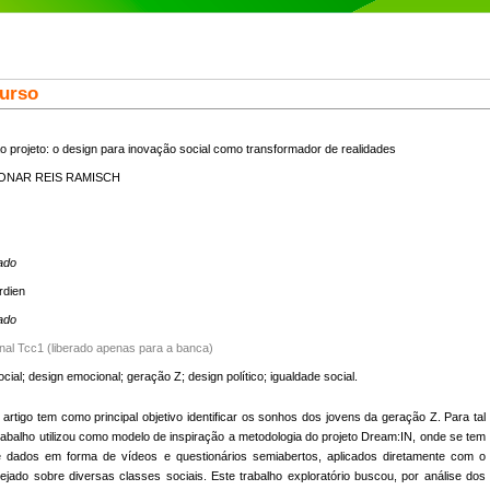
Curso
 projeto: o design para inovação social como transformador de realidades
EONAR REIS RAMISCH
ado
rdien
ado
inal Tcc1 (liberado apenas para a banca)
cial; design emocional; geração Z; design político; igualdade social.
artigo tem como principal objetivo identificar os sonhos dos jovens da geração Z. Para tal
trabalho utilizou como modelo de inspiração a metodologia do projeto Dream:IN, onde se tem
e dados em forma de vídeos e questionários semiabertos, aplicados diretamente com o
ejado sobre diversas classes sociais. Este trabalho exploratório buscou, por análise dos