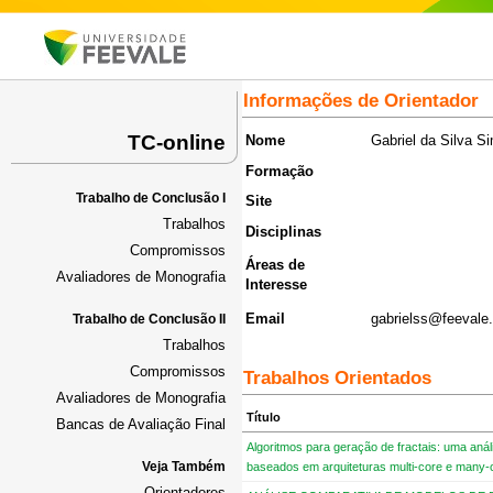
Informações de Orientador
TC-online
Nome
Gabriel da Silva S
Formação
Trabalho de Conclusão I
Site
Trabalhos
Disciplinas
Compromissos
Áreas de
Avaliadores de Monografia
Interesse
Email
gabrielss@feevale.
Trabalho de Conclusão II
Trabalhos
Compromissos
Trabalhos Orientados
Avaliadores de Monografia
Título
Bancas de Avaliação Final
Algoritmos para geração de fractais: uma an
Veja Também
baseados em arquiteturas multi-core e many-
Orientadores