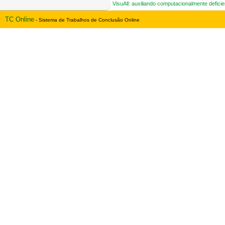
VisuAll: auxiliando computacionalmente defici
TC Online
- Sistema de Trabalhos de Conclusão Online