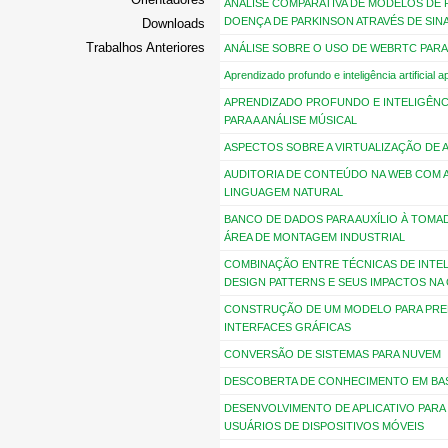
ANÁLISE COMPARATIVA DE MODELOS DE 
DOENÇA DE PARKINSON ATRAVÉS DE SINA
Downloads
Trabalhos Anteriores
ANÁLISE SOBRE O USO DE WEBRTC PAR
Aprendizado profundo e inteligência artificial 
APRENDIZADO PROFUNDO E INTELIGÊNCIA
PARA A ANÁLISE MÚSICAL
ASPECTOS SOBRE A VIRTUALIZAÇÃO DE
AUDITORIA DE CONTEÚDO NA WEB COM 
LINGUAGEM NATURAL
BANCO DE DADOS PARA AUXÍLIO À TOMA
ÁREA DE MONTAGEM INDUSTRIAL
COMBINAÇÃO ENTRE TÉCNICAS DE INTEL
DESIGN PATTERNS E SEUS IMPACTOS NA
CONSTRUÇÃO DE UM MODELO PARA PRED
INTERFACES GRÁFICAS
CONVERSÃO DE SISTEMAS PARA NUVEM
DESCOBERTA DE CONHECIMENTO EM BAS
DESENVOLVIMENTO DE APLICATIVO PAR
USUÁRIOS DE DISPOSITIVOS MÓVEIS