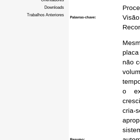
Proce
Downloads
Trabalhos Anteriores
Visão
Palavras-chave:
Recon
Mesmo
placa
não c
volu
tempo
o ex
cresc
cria-
apro
siste
autom
Resumo: