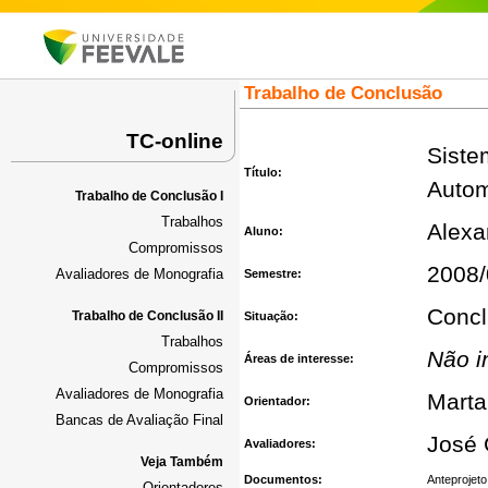
Trabalho de Conclusão
TC-online
Siste
Título:
Autom
Trabalho de Conclusão I
Trabalhos
Alexa
Aluno:
Compromissos
2008/
Avaliadores de Monografia
Semestre:
Concl
Trabalho de Conclusão II
Situação:
Trabalhos
Não i
Áreas de interesse:
Compromissos
Avaliadores de Monografia
Marta
Orientador:
Bancas de Avaliação Final
José 
Avaliadores:
Veja Também
Documentos:
Anteprojeto
Orientadores