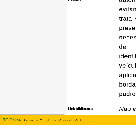
evita
trata
pres
neces
de r
ident
veícu
aplic
borda
padrõ
Não i
Link biblioteca:
TC Online
- Sistema de Trabalhos de Conclusão Online