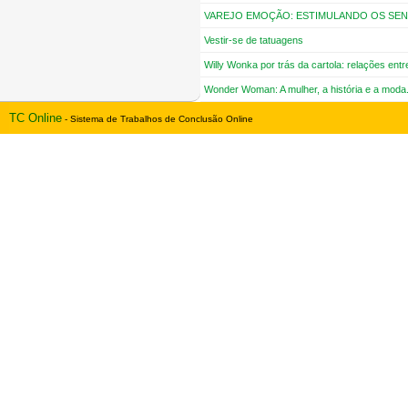
VAREJO EMOÇÃO: ESTIMULANDO OS SE
Vestir-se de tatuagens
Willy Wonka por trás da cartola: relações entr
Wonder Woman: A mulher, a história e a moda
TC Online
- Sistema de Trabalhos de Conclusão Online