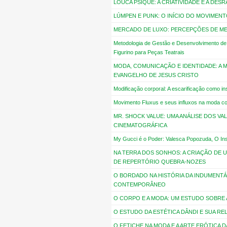
LOUCA PSIQUE: A CRIATIVIDADE E A DES
LÚMPEN E PUNK: O INÍCIO DO MOVIMEN
MERCADO DE LUXO: PERCEPÇÕES DE M
Metodologia de Gestão e Desenvolvimento de
Figurino para Peças Teatrais
MODA, COMUNICAÇÃO E IDENTIDADE: A
EVANGELHO DE JESUS CRISTO
Modificação corporal: A escarificação como 
Movimento Fluxus e seus influxos na moda 
MR. SHOCK VALUE: UMA ANÁLISE DOS V
CINEMATOGRÁFICA
My Gucci é o Poder: Valesca Popozuda, O Ins
NA TERRA DOS SONHOS: A CRIAÇÃO DE 
DE REPERTÓRIO QUEBRA-NOZES
O BORDADO NA HISTÓRIA DA INDUMENTÁ
CONTEMPORÂNEO
O CORPO E A MODA: UM ESTUDO SOBRE
O ESTUDO DA ESTÉTICA DÂNDI E SUA R
O FETICHE NA MODA E A ARTE ERÓTICA 