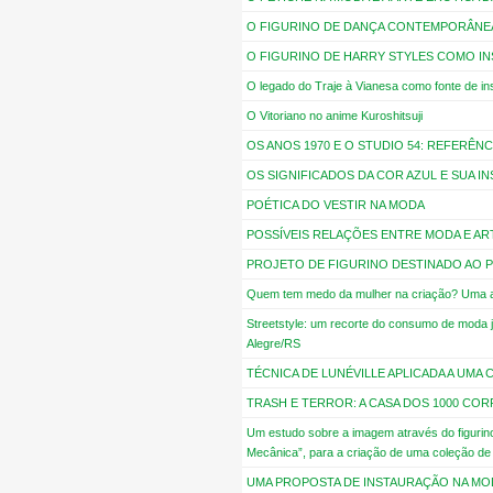
O FIGURINO DE DANÇA CONTEMPORÂNEA:
O FIGURINO DE HARRY STYLES COMO I
O legado do Traje à Vianesa como fonte de i
O Vitoriano no anime Kuroshitsuji
OS ANOS 1970 E O STUDIO 54: REFERÊ
OS SIGNIFICADOS DA COR AZUL E SUA 
POÉTICA DO VESTIR NA MODA
POSSÍVEIS RELAÇÕES ENTRE MODA E A
PROJETO DE FIGURINO DESTINADO AO 
Quem tem medo da mulher na criação? Uma aná
Streetstyle: um recorte do consumo de moda 
Alegre/RS
TÉCNICA DE LUNÉVILLE APLICADA A UMA
TRASH E TERROR: A CASA DOS 1000 CO
Um estudo sobre a imagem através do figurin
Mecânica”, para a criação de uma coleção de
UMA PROPOSTA DE INSTAURAÇÃO NA MOD