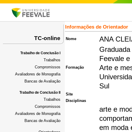
Informações de Orientador
TC-online
ANA CLE
Nome
Graduada 
Trabalho de Conclusão I
Feevale e
Trabalhos
Arte e me
Compromissos
Formação
Avaliadores de Monografia
Universid
Bancas de Avaliação
Sul
Trabalho de Conclusão II
Site
Trabalhos
Disciplinas
Compromissos
arte e mo
Avaliadores de Monografia
comportam
Bancas de Avaliação
em moda e 