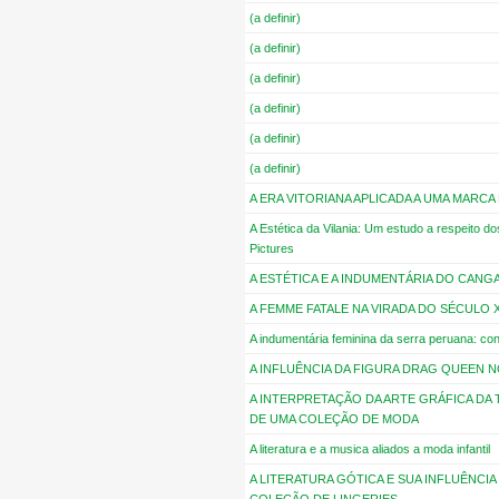
(a definir)
(a definir)
(a definir)
(a definir)
(a definir)
(a definir)
A ERA VITORIANA APLICADA A UMA MARCA
A Estética da Vilania: Um estudo a respeito d
Pictures
A ESTÉTICA E A INDUMENTÁRIA DO CAN
A FEMME FATALE NA VIRADA DO SÉCULO X
A indumentária feminina da serra peruana: co
A INFLUÊNCIA DA FIGURA DRAG QUEEN
A INTERPRETAÇÃO DA ARTE GRÁFICA DA 
DE UMA COLEÇÃO DE MODA
A literatura e a musica aliados a moda infantil
A LITERATURA GÓTICA E SUA INFLUÊNCI