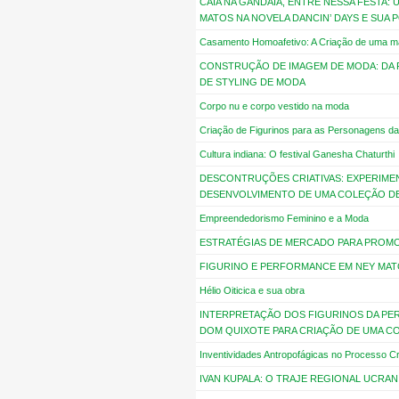
CAIA NA GANDAIA, ENTRE NESSA FESTA:
MATOS NA NOVELA DANCIN’ DAYS E SUA
Casamento Homoafetivo: A Criação de uma m
CONSTRUÇÃO DE IMAGEM DE MODA: DA 
DE STYLING DE MODA
Corpo nu e corpo vestido na moda
Criação de Figurinos para as Personagens d
Cultura indiana: O festival Ganesha Chaturthi
DESCONTRUÇÕES CRIATIVAS: EXPERIMEN
DESENVOLVIMENTO DE UMA COLEÇÃO D
Empreendedorismo Feminino e a Moda
ESTRATÉGIAS DE MERCADO PARA PROM
FIGURINO E PERFORMANCE EM NEY MA
Hélio Oiticica e sua obra
INTERPRETAÇÃO DOS FIGURINOS DA PE
DOM QUIXOTE PARA CRIAÇÃO DE UMA C
Inventividades Antropofágicas no Processo Cr
IVAN KUPALA: O TRAJE REGIONAL UCRA