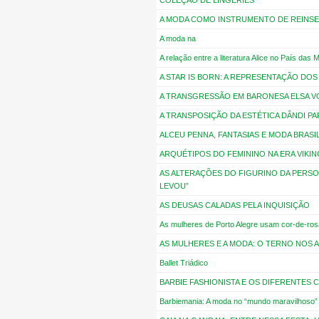
COLEÇÃO DE LINGERIES
A MODA COMO INSTRUMENTO DE REINS
A moda na
A relação entre a literatura Alice no País das
A STAR IS BORN: A REPRESENTAÇÃO DO
A TRANSGRESSÃO EM BARONESA ELSA 
A TRANSPOSIÇÃO DA ESTÉTICA DÂNDI PA
ALCEU PENNA, FANTASIAS E MODA BRASI
ARQUÉTIPOS DO FEMININO NA ERA VIKIN
AS ALTERAÇÕES DO FIGURINO DA PERSO
LEVOU”
AS DEUSAS CALADAS PELA INQUISIÇÃO
As mulheres de Porto Alegre usam cor-de-ros
AS MULHERES E A MODA: O TERNO NOS A
Ballet Triádico
BARBIE FASHIONISTA E OS DIFERENTES
Barbiemania: A moda no “mundo maravilhoso”